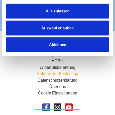
a
g
t
s
i
Alle zulassen
v
a
e
u
:
s
Auswahl erlauben
w
a
Kreuzstraße 117, 38118 Braunschweig
Ablehnen
h
l
Impressum
AGB’s
Widerrufsbelehrung
Anfrage zur Bestellung
Datenschutzerklärung
Über uns
Cookie Einstellungen