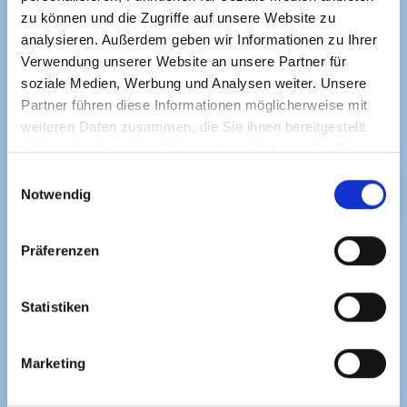
Telefon
zu können und die Zugriffe auf unsere Website zu
analysieren. Außerdem geben wir Informationen zu Ihrer
Verwendung unserer Website an unsere Partner für
Thema
soziale Medien, Werbung und Analysen weiter. Unsere
Partner führen diese Informationen möglicherweise mit
weiteren Daten zusammen, die Sie ihnen bereitgestellt
Beschreibung des Problems
haben oder die sie im Rahmen Ihrer Nutzung der Dienste
gesammelt haben.
E
Notwendig
i
n
w
Präferenzen
i
formular abschicken
l
l
Statistiken
A
Weitere Informationen zum Widerruf finden Sie in unserer:
Wiederrufsbelehrung.
i
l
t
g
e
Marketing
u
r
n
n