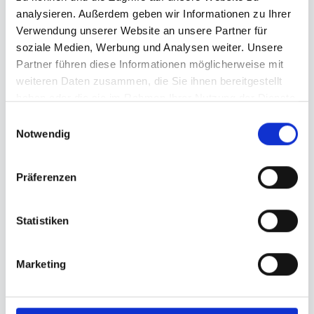
Sofort online Preis ermitteln!
analysieren. Außerdem geben wir Informationen zu Ihrer
Verwendung unserer Website an unsere Partner für
soziale Medien, Werbung und Analysen weiter. Unsere
Partner führen diese Informationen möglicherweise mit
weiteren Daten zusammen, die Sie ihnen bereitgestellt
haben oder die sie im Rahmen Ihrer Nutzung der Dienste
gesammelt haben.
E
weiterlesen
Notwendig
i
n
w
Präferenzen
i
l
l
Statistiken
i
g
Marketing
u
n
g