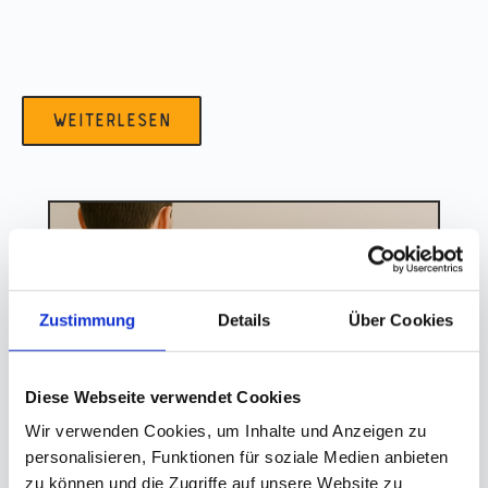
weiterlesen
Zustimmung
Details
Über Cookies
Diese Webseite verwendet Cookies
was ist dein thermomix noch wert?
Wir verwenden Cookies, um Inhalte und Anzeigen zu
unser transparenter ankaufspreis
personalisieren, Funktionen für soziale Medien anbieten
Erfahre, wie wir für deinen Thermomix einen fairen Ankaufspreis
zu können und die Zugriffe auf unsere Website zu
berechnen. Transparente Bewertung nach Modell, Zustand & Zubehör.