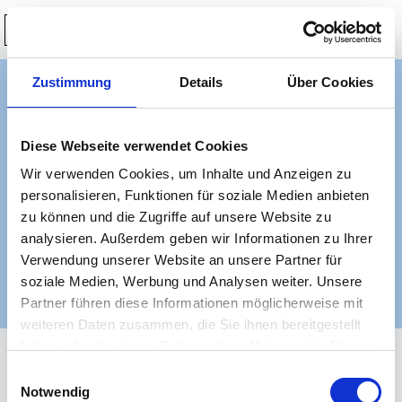
0
Zustimmung
Details
Über Cookies
Mein Konto
Diese Webseite verwendet Cookies
Hast du dein Passwort vergessen? Bitte gib deinen Benutzernamen
Wir verwenden Cookies, um Inhalte und Anzeigen zu
oder E-Mail-Adresse ein. Du erhältst einen Link per E-Mail, womit du
dir ein neues Passwort erstellen kannst.
personalisieren, Funktionen für soziale Medien anbieten
Benutzername oder E-Mail-Adresse
*
zu können und die Zugriffe auf unsere Website zu
analysieren. Außerdem geben wir Informationen zu Ihrer
Verwendung unserer Website an unsere Partner für
soziale Medien, Werbung und Analysen weiter. Unsere
Passwort zurücksetzen
Partner führen diese Informationen möglicherweise mit
weiteren Daten zusammen, die Sie ihnen bereitgestellt
haben oder die sie im Rahmen Ihrer Nutzung der Dienste
gesammelt haben.
E
Notwendig
i