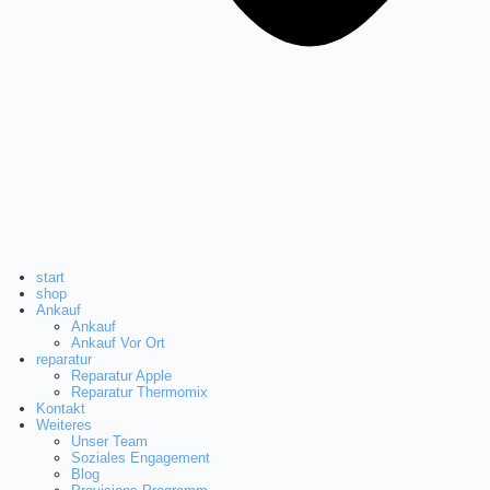
w
a
h
l
start
shop
Ankauf
Ankauf
Ankauf Vor Ort
reparatur
Reparatur Apple
Reparatur Thermomix
Kontakt
Weiteres
Unser Team
Soziales Engagement
Blog