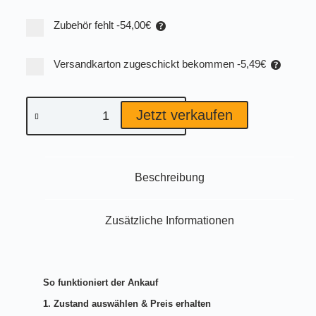
Zubehör fehlt
-54,00€
Versandkarton zugeschickt bekommen
-5,49€
Jetzt verkaufen
A
l
t
e
Beschreibung
r
n
a
Zusätzliche Informationen
t
i
v
e
:
So funktioniert der Ankauf
1. Zustand auswählen & Preis erhalten